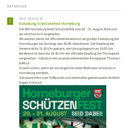
AKTUELLES
28.07.2026 10:10
Einladung Schützenfest Horneburg
Der BSV Horneburg feiert Schützenfest vom 29. - 31. August 2026 und
wir sind herzlich eingeladen.
Wir werden daher mit offiziellem Ausmarsch am großen Festumzug der
Horneburger am Sonntag, den 30.08. teilnehmen. Der Empfang der
Vereine ist für 15.30 Uhr geplant, der Umzug beginnt um 16.00 Uhr.
Am Abend ist dann für 19.45 Uhr der offizielle Empfang der Throngäste
vorgesehen - natürlich mit unserem amtierenden Königspaar Thomas I.
& Rita II.
Es wäre schön, wenn wir mit möglichst vielen Waltroper Schützen in
Horneburg antreten.
Genauere Infos zum Treffpunkt und eventueller gemeinsamer Hinfahrt
folgen in Kürze!