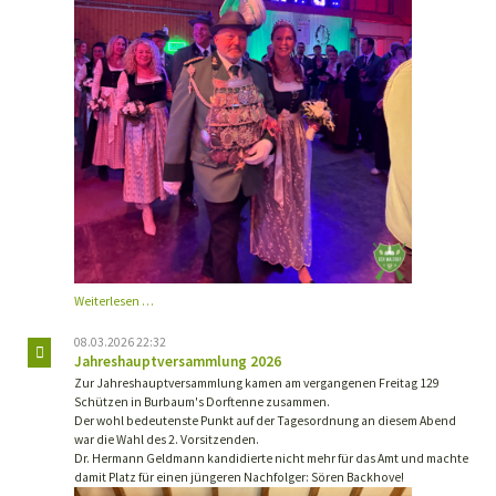
Kaiserball
Weiterlesen …
Henrichenburg
2026
08.03.2026 22:32
Jahreshauptversammlung 2026
Zur Jahreshauptversammlung kamen am vergangenen Freitag 129
Schützen in Burbaum's Dorftenne zusammen.
Der wohl bedeutenste Punkt auf der Tagesordnung an diesem Abend
war die Wahl des 2. Vorsitzenden.
Dr. Hermann Geldmann kandidierte nicht mehr für das Amt und machte
damit Platz für einen jüngeren Nachfolger: Sören Backhove!