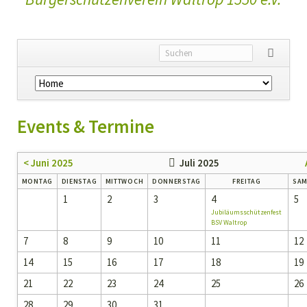
Navigation
überspringen
Events & Termine
< Juni 2025
Juli 2025
MO
NTAG
DI
ENSTAG
MI
TTWOCH
DO
NNERSTAG
FR
EITAG
SA
M
1
2
3
4
5
Jubiläumsschützenfest
BSV Waltrop
7
8
9
10
11
12
14
15
16
17
18
19
21
22
23
24
25
26
28
29
30
31