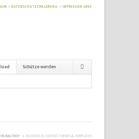
TION
SSUM
DATENSCHUTZERKLÄRUNG
IMPRESSUM SBSV
RINGEN
Navigation
load
Schütze werden
überspringen
EIN WALTROP
ROCKSOLID CONTAO THEMES & TEMPLATES