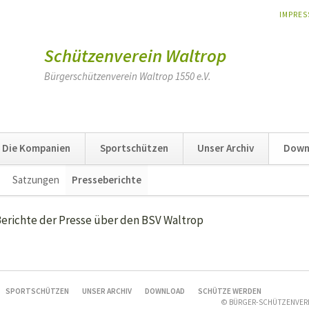
NAVIGA
IMPRE
ÜBERSP
Schützenverein Waltrop
Bürgerschützenverein Waltrop 1550 e.V.
Die Kompanien
Sportschützen
Unser Archiv
Down
Satzungen
Presseberichte
Navigation
überspringen
 Berichte der Presse über den BSV Waltrop
SPORTSCHÜTZEN
UNSER ARCHIV
DOWNLOAD
SCHÜTZE WERDEN
© BÜRGER-SCHÜTZENVER