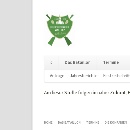
Das Bataillon
Termine
Navigation
Anträge
Jahresberichte
Festzeitschrift
überspringen
An dieser Stelle folgen in naher Zukunft
NAVIGATION
HOME
DAS BATAILLON
TERMINE
DIE KOMPANIEN
ÜBERSPRINGEN