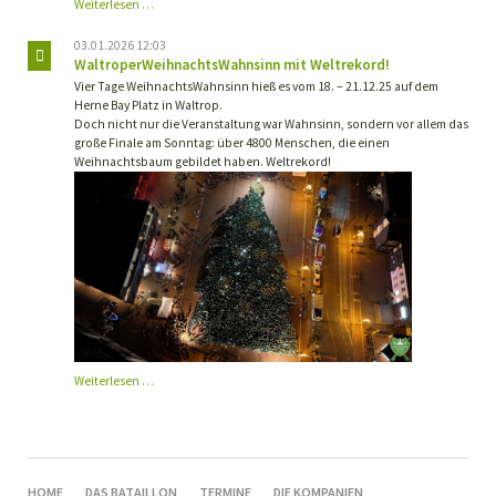
Jahreshauptversammlung
Weiterlesen …
2026
03.01.2026 12:03
WaltroperWeihnachtsWahnsinn mit Weltrekord!
Vier Tage WeihnachtsWahnsinn hieß es vom 18. – 21.12.25 auf dem
Herne Bay Platz in Waltrop.
Doch nicht nur die Veranstaltung war Wahnsinn, sondern vor allem das
große Finale am Sonntag: über 4800 Menschen, die einen
Weihnachtsbaum gebildet haben. Weltrekord!
WaltroperWeihnachtsWahnsinn
Weiterlesen …
mit
Weltrekord!
NAVIGATION
HOME
DAS BATAILLON
TERMINE
DIE KOMPANIEN