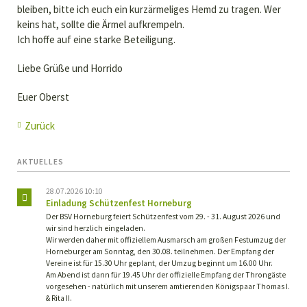
bleiben, bitte ich euch ein kurzärmeliges Hemd zu tragen. Wer
keins hat, sollte die Ärmel aufkrempeln.
Ich hoffe auf eine starke Beteiligung.
Liebe Grüße und Horrido
Euer Oberst
Zurück
AKTUELLES
28.07.2026 10:10
Einladung Schützenfest Horneburg
Der BSV Horneburg feiert Schützenfest vom 29. - 31. August 2026 und
wir sind herzlich eingeladen.
Wir werden daher mit offiziellem Ausmarsch am großen Festumzug der
Horneburger am Sonntag, den 30.08. teilnehmen. Der Empfang der
Vereine ist für 15.30 Uhr geplant, der Umzug beginnt um 16.00 Uhr.
Am Abend ist dann für 19.45 Uhr der offizielle Empfang der Throngäste
vorgesehen - natürlich mit unserem amtierenden Königspaar Thomas I.
& Rita II.