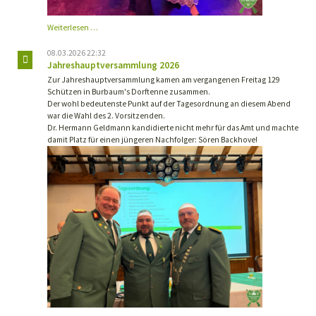
Kaiserball
Weiterlesen …
Henrichenburg
2026
08.03.2026 22:32
Jahreshauptversammlung 2026
Zur Jahreshauptversammlung kamen am vergangenen Freitag 129
Schützen in Burbaum's Dorftenne zusammen.
Der wohl bedeutenste Punkt auf der Tagesordnung an diesem Abend
war die Wahl des 2. Vorsitzenden.
Dr. Hermann Geldmann kandidierte nicht mehr für das Amt und machte
damit Platz für einen jüngeren Nachfolger: Sören Backhove!