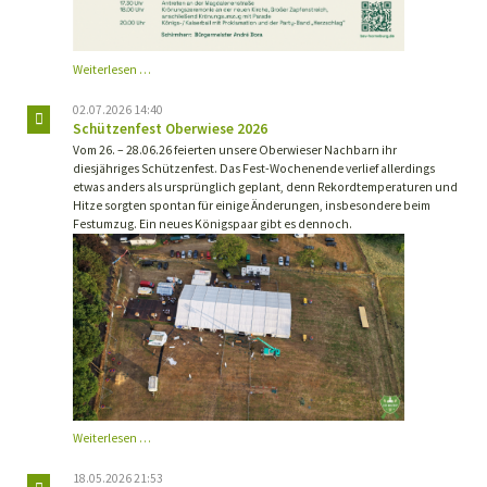
Einladung
Weiterlesen …
Schützenfest
Horneburg
02.07.2026 14:40
Schützenfest Oberwiese 2026
Vom 26. – 28.06.26 feierten unsere Oberwieser Nachbarn ihr
diesjähriges Schützenfest. Das Fest-Wochenende verlief allerdings
etwas anders als ursprünglich geplant, denn Rekordtemperaturen und
Hitze sorgten spontan für einige Änderungen, insbesondere beim
Festumzug. Ein neues Königspaar gibt es dennoch.
Schützenfest
Weiterlesen …
Oberwiese
2026
18.05.2026 21:53