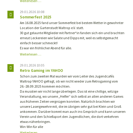
Landesmeisterschaft
Weiterlesen …
2025
29.01.2026 10:08
Sommerfest 2025
Am 16.08.2025 fand unser Sommerfest bei bestem Wetter in gewohnter
Location der Gartenstadt Waltrop e.V. statt.
30 gut gelaunte Mitglieder mit Partner*in fanden sich ein und brachten
erneut Leckereien wie Salate und Dipps mit, weil es selbstgemacht
einfach besser schmeckt!
Es war ein fröhlicher Abend für alle.
Sommerfest
Weiterlesen …
2025
29.01.2026 10:05
Retro Gaming im YAHOO
Schon zum zweiten Mal wurden wir vom Leiter des Jugendcafés
Waltrop YAHOO gefragt, ob wir nicht wieder zum Retrogaming vom
26.-28.09.2025 kommen möchten.
Da mussten wir nicht lange überlegen. Das ist eine chillige, witzige
Veranstaltung, wo unsere „Helfer“ sich selbst an allen anderen Games
aus früheren Zeiten vergnügen konnten. Natürlich brachten wir
unsere Lasergewehre mit, die im übrigen sehr gut bei Klein und Groß
ankommen. Darüber kommt man auch ins Gespräch und kann unseren
Verein und den Schießsport den Jugendlichen, die dort verkehren
etwas näherbringen.
Win-Win für alle
Retro
Weiterlesen …