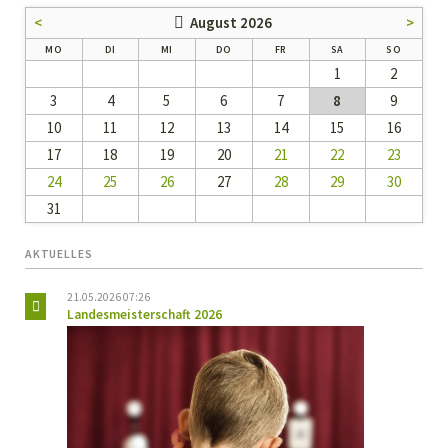
<
August 2026
>
NTAG
ENSTAG
TTWOCH
NNERSTAG
EITAG
MSTAG
NNTAG
MO
DI
MI
DO
FR
SA
SO
1
2
3
4
5
6
7
8
9
10
11
12
13
14
15
16
17
18
19
20
21
22
23
24
25
26
27
28
29
30
31
AKTUELLES
21.05.2026 07:26
Landesmeisterschaft 2026