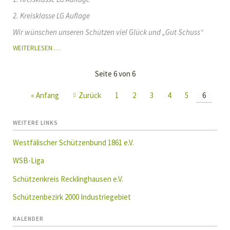
2. Kreisklasse LG Auflage
Wir wünschen unseren Schützen viel Glück und „Gut Schuss“
DIE
WEITERLESEN …
RUNDENWETTKÄMPFE
2024
Seite 6 von 6
IM
SCHÜTZENKREIS
« Anfang
Zurück
1
2
3
4
5
6
RECKLINGHAUSEN
SIND
GESTARTET
WEITERE LINKS
Westfälischer Schützenbund 1861 e.V.
WSB-Liga
Schützenkreis Recklinghausen e.V.
Schützenbezirk 2000 Industriegebiet
KALENDER