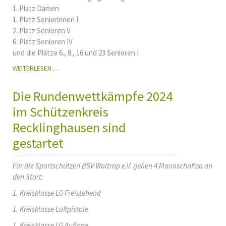
1. Platz Damen
1. Platz Seniorinnen I
2. Platz Senioren V
6. Platz Senioren IV
und die Plätze 6., 8., 16 und 23 Senioren I
KREISMEISTERSCHAFT
WEITERLESEN …
LG
AUFLAGE
Die Rundenwettkämpfe 2024
SPORTJAHR
2024
im Schützenkreis
Recklinghausen sind
gestartet
Für die Sportschützen BSV Waltrop e.V. gehen 4 Mannschaften an
den Start:
1. Kreisklasse LG Freistehend
1. Kreisklasse Luftpistole
1. Kreisklasse LG Auflage