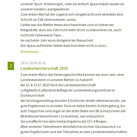
unseren Sport äherbringen, oder sie einfach Spass haben lassen an
unseren beiden Lasergewehren.
Zum ersten Mal hat die Jugend sich eingebracht und ebenfalls eine
Schicht im Zelt übernommen- prima.
Leider war das Wetter etwas durchwachsen und so haben wir
festgestellt, dass das Zelt nicht mehr dicht zu bekommen ist, auch
nicht mit rollenweise Tape…
Im nächsten Jahr muss dringend ein Neues her!
Der Spass auf beiden Seiten kam trotzdem nicht zu kurz.
Parkfest
Weiterlesen …
2025
29.01.2026 10:10
Landesmeisterschaft 2025
Zum ersten Mal in der Vereinsgeschichte können wir stolz sein, eine
Landesmeisterin in unseren Reihen zu haben!!!
Am 12. & 13.07.2025 fand die Landesmeisterschaft
Luftgewehr/Luftpistole Auflage im Landesleistungszentrum in
Dortmund statt.
Am Sonntagvormittag standen 6 Schützen direkt nebeneinander, um
gute Ergebnisse zu erzielen. Dass es dabei Kerstin Gröble gelang, bis
aufs Treppchen und sogar an die erste Stelle von 98 Schützinnen der
Altersklasse Seniorinnen I zu kommen, war erstaunlich.
Sie schaffte ihr bis dato bestes Ergebnis mit 317,4 Ringen.
Allen anderen Teilnehmern ebenfalls herzlichen Glückwunsch zu
guten Ergebnissen und der Teilnahme an den Landesmeisterschaften.