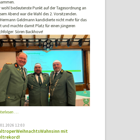
sammen.
r wohl bedeutenste Punkt auf der Tagesordnung an
esem Abend war die Wahl des 2. Vorsitzenden.
. Hermann Geldmann kandidierte nicht mehr für das
t und machte damit Platz für einen jüngeren
chfolger: Sören Backhove!
Jahreshauptversammlung
iterlesen …
2026
.01.2026 12:03
ltroperWeihnachtsWahnsinn mit
ltrekord!