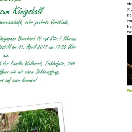
Vi
21
Do
vo
Me
We
We