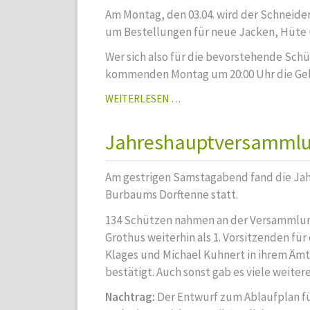
Am Montag, den 03.04. wird der Schneid
um Bestellungen für neue Jacken, Hüt
Wer sich also für die bevorstehende Sch
kommenden Montag um 20:00 Uhr die Gel
DER
WEITERLESEN …
SCHNEIDER
KOMMT
Jahreshauptversammlu
Am gestrigen Samstagabend fand die Ja
Burbaums Dorftenne statt.
134 Schützen nahmen an der Versammlun
Grothus weiterhin als 1. Vorsitzenden fü
Klages und Michael Kuhnert in ihrem Ämter
bestätigt. Auch sonst gab es viele weite
Nachtrag:
Der Entwurf zum Ablaufplan fü