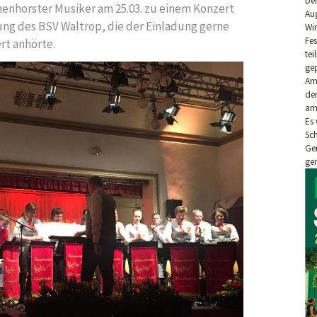
Der
enhorster Musiker am 25.03. zu einem Konzert
Aug
ung des BSV Waltrop, die der Einladung gerne
Wi
Fe
rt anhörte.
tei
ge
Am 
de
am
Es 
Sc
Ge
gem