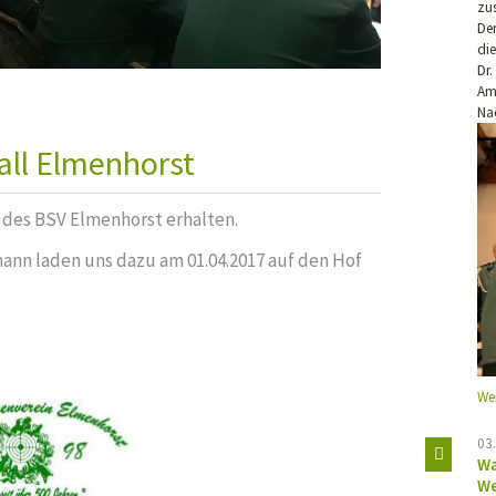
zu
De
di
Dr
G
Am
Na
all Elmenhorst
 des BSV Elmenhorst erhalten.
mann laden uns dazu am 01.04.2017 auf den Hof
We
03
Wa
We