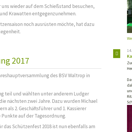
er uns wieder auf dem Schießstand besuchen,
e und Krawatten entgegenzunehmen.
ützensaison noch ausrüsten möchte, hat dazu
egenheit.
We
14
Ka
ng 2017
Zu
He
hreshauptversammlung des BSV Waltrop in
Das
da
un
g teil und wählten unter anderem Ludger
Rit
r die nächsten zwei Jahre. Dazu wurden Michael
Sch
n als 2. Geschäftsführer und 1. Kassierer
re Punkte auf der Tagesordnung.
r das Schützenfest 2018 ist nun ebenfalls am