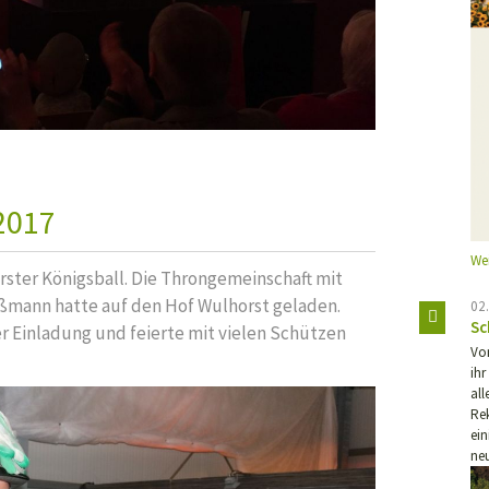
2017
We
ster Königsball. Die Throngemeinschaft mit
ißmann hatte auf den Hof Wulhorst geladen.
02
Sc
r Einladung und feierte mit vielen Schützen
Vo
ihr
all
Re
ei
ne