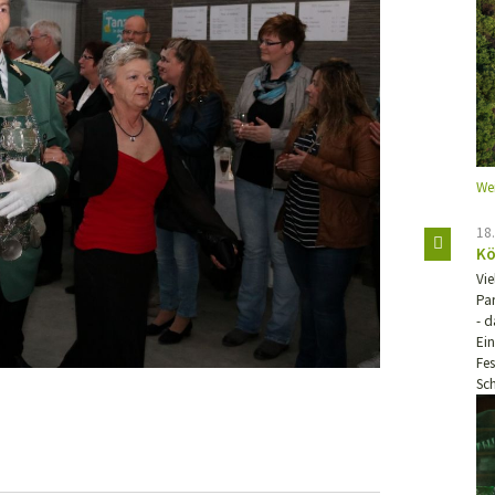
We
18
Kö
Vi
Par
- 
Ein
Fes
Sc