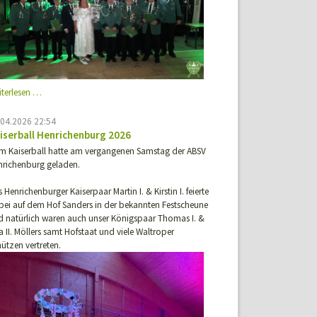
Königsball
iterlesen …
2026
.04.2026 22:54
iserball Henrichenburg 2026
m Kaiserball hatte am vergangenen Samstag der ABSV
nrichenburg geladen.
 Henrichenburger Kaiserpaar Martin I. & Kirstin I. feierte
bei auf dem Hof Sanders in der bekannten Festscheune
d natürlich waren auch unser Königspaar Thomas I. &
a II. Möllers samt Hofstaat und viele Waltroper
ützen vertreten.