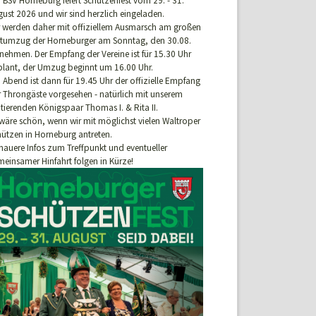
 BSV Horneburg feiert Schützenfest vom 29. - 31.
ust 2026 und wir sind herzlich eingeladen.
r werden daher mit offiziellem Ausmarsch am großen
stumzug der Horneburger am Sonntag, den 30.08.
lnehmen. Der Empfang der Vereine ist für 15.30 Uhr
plant, der Umzug beginnt um 16.00 Uhr.
Abend ist dann für 19.45 Uhr der offizielle Empfang
r Throngäste vorgesehen - natürlich mit unserem
tierenden Königspaar Thomas I. & Rita II.
wäre schön, wenn wir mit möglichst vielen Waltroper
hützen in Horneburg antreten.
nauere Infos zum Treffpunkt und eventueller
einsamer Hinfahrt folgen in Kürze!