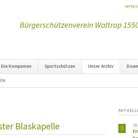
NAVIGA
IMPRE
ÜBERSP
Bürgerschützenverein Waltrop 1550 
Die Kompanien
Sportschützen
Unser Archiv
Down
ite
Navigation
überspringen
AKTUELL
ter Blaskapelle
28
Ei