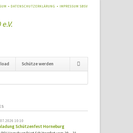
TION
SSUM
DATENSCHUTZERKLÄRUNG
IMPRESSUM SBSV
RINGEN
e.V.
Navigation
load
Schütze werden
überspringen
ES
.07.2026 10:10
nladung Schützenfest Horneburg