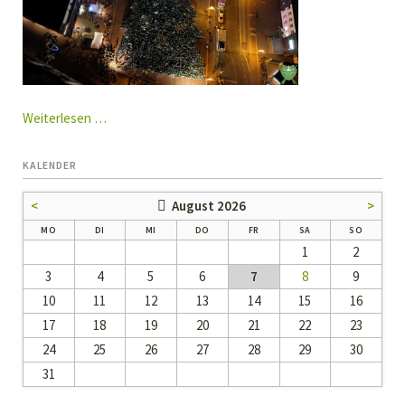
WaltroperWeihnachtsWahnsinn
Weiterlesen …
mit
Weltrekord!
KALENDER
<
August 2026
>
NTAG
ENSTAG
TTWOCH
NNERSTAG
EITAG
MSTAG
NNTAG
MO
DI
MI
DO
FR
SA
SO
1
2
3
4
5
6
7
8
9
10
11
12
13
14
15
16
17
18
19
20
21
22
23
24
25
26
27
28
29
30
31